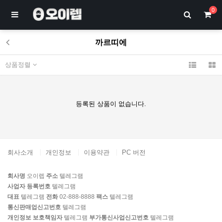
0
까르띠에
상품정렬
등록된 상품이 없습니다.
회사소개
개인정보
이용약관
PC 버전
회사명
오이렙
주소
텔레그램
사업자 등록번호
텔레그램
대표
텔레그램
전화
02-888-8888
팩스
텔레그램
통신판매업신고번호
텔레그램
개인정보 보호책임자
텔레그램
부가통신사업신고번호
텔레그램