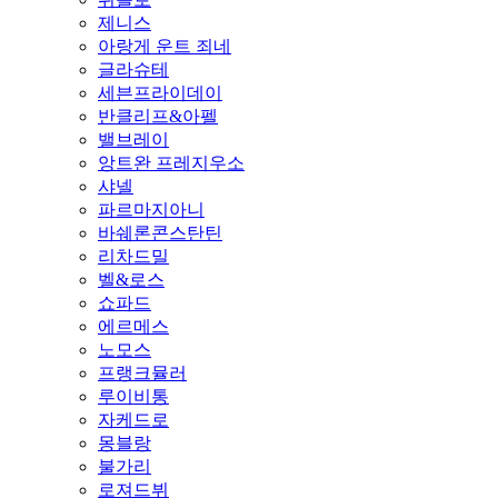
제니스
아랑게 운트 죄네
글라슈테
세븐프라이데이
반클리프&아펠
밸브레이
앙트완 프레지우소
샤넬
파르마지아니
바쉐론콘스탄틴
리차드밀
벨&로스
쇼파드
에르메스
노모스
프랭크뮬러
루이비통
자케드로
몽블랑
불가리
로져드뷔