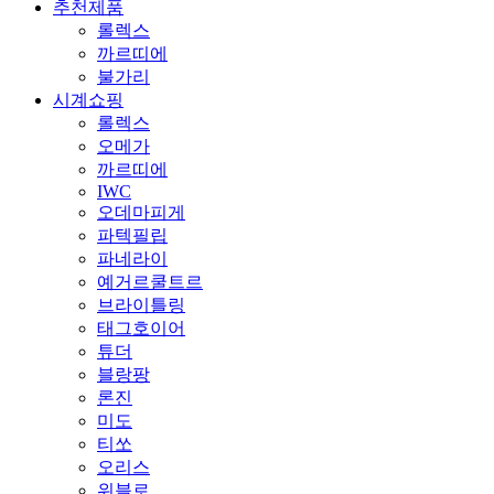
추천제품
롤렉스
까르띠에
불가리
시계쇼핑
롤렉스
오메가
까르띠에
IWC
오데마피게
파텍필립
파네라이
예거르쿨트르
브라이틀링
태그호이어
튜더
블랑팡
론진
미도
티쏘
오리스
위블로