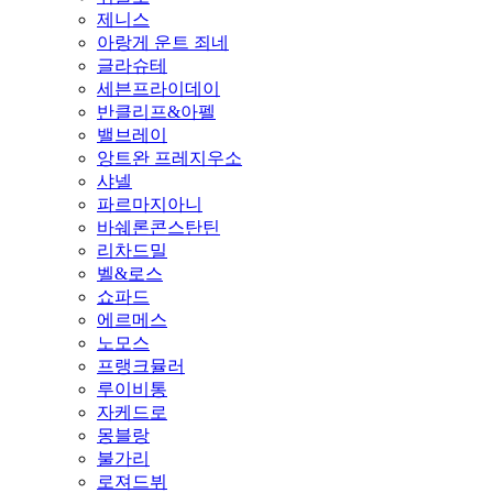
제니스
아랑게 운트 죄네
글라슈테
세븐프라이데이
반클리프&아펠
밸브레이
앙트완 프레지우소
샤넬
파르마지아니
바쉐론콘스탄틴
리차드밀
벨&로스
쇼파드
에르메스
노모스
프랭크뮬러
루이비통
자케드로
몽블랑
불가리
로져드뷔