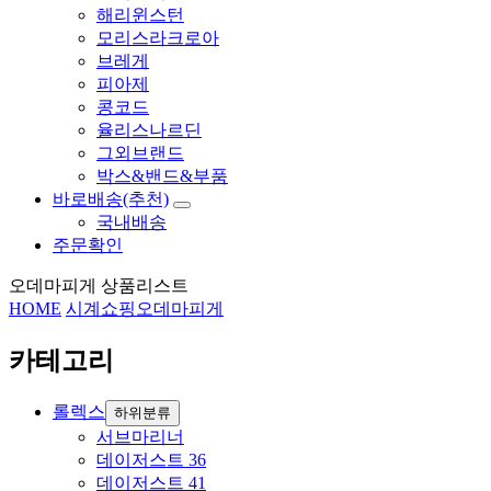
해리윈스턴
모리스라크로아
브레게
피아제
콩코드
율리스나르딘
그외브랜드
박스&밴드&부품
바로배송(추천)
국내배송
주문확인
오데마피게 상품리스트
HOME
시계쇼핑
오데마피게
카테고리
롤렉스
하위분류
서브마리너
데이저스트 36
데이저스트 41