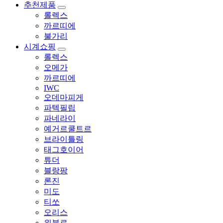
추천제품
롤렉스
까르띠에
불가리
시계쇼핑
롤렉스
오메가
까르띠에
IWC
오데마피게
파텍필립
파네라이
예거르쿨트르
브라이틀링
태그호이어
튜더
블랑팡
론진
미도
티쏘
오리스
위블로