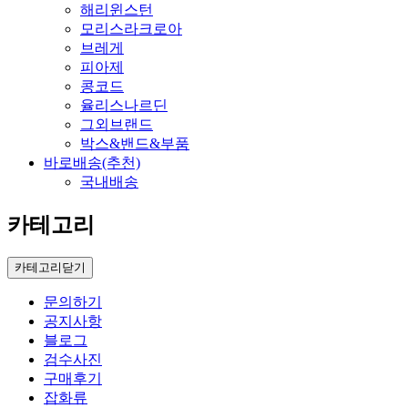
해리윈스턴
모리스라크로아
브레게
피아제
콩코드
율리스나르딘
그외브랜드
박스&밴드&부품
바로배송(추천)
국내배송
카테고리
카테고리닫기
문의하기
공지사항
블로그
검수사진
구매후기
잡화류