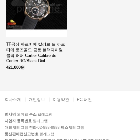
TF공장 까르띠에 칼리브 드 까르
띠에 로즈골드 금통 블랙다이얼
블랙 러버 Cartier Calibre de
Cartier RG/Black Dial
421,000원
회사소개
개인정보
이용약관
PC 버전
회사명
오이렙
주소
텔레그램
사업자 등록번호
텔레그램
대표
텔레그램
전화
02-888-8888
팩스
텔레그램
통신판매업신고번호
텔레그램