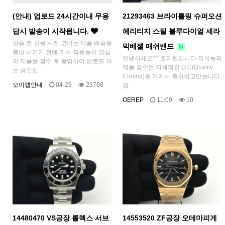
(안내) 업로드 24시간이내 무응
21293463 브라이틀링 슈퍼오션
답시 발송이 시작됩니다.
헤리티지 스틸 블루다이얼 세라
발송 전 실물 사진 코너는 제품 배송을
믹베젤 매쉬밴드
N
출발 시키기 전에 저희 직원들이 열심
안녕하세요^^ 오이렙입니다.저희들의
히 제품을 검수 후 촬영하여 업로드 하
제품 검수는 자체적인 Q.C(Quality
는 공간입..
Control)을 거쳐서 출하하고있습니다.
오이랩안내
04-29
23708
검..
OEREP
11:09
10
14480470 VS공장 롤렉스 서브
14553520 ZF공장 오데마피게