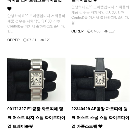
다이얼 스마트링크브레이슬릿
브레이슬릿
안녕하세요^^ 오이렙입니다.저희들의
제품 검수는 자체적인 Q.C(Quality
안녕하세요^^ 오이렙입니다.저희들의
Control)을 거쳐서 출하하고있습니다.
제품 검수는 자체적인 Q.C(Quality
검..
Control)을 거쳐서 출하하고있습니다.
OEREP
07-30
117
검..
OEREP
07-31
121
00171327 F1공장 까르띠에 탱
22340429 AF공장 까르띠에 탱
크 머스트 라지 스틸 화이트다이
크 머스트 스몰 스틸 화이트다이
얼 브레이슬릿
얼 가죽스트랩