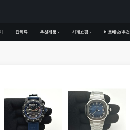
기
잡화류
추천제품
시계쇼핑
바로배송(추천