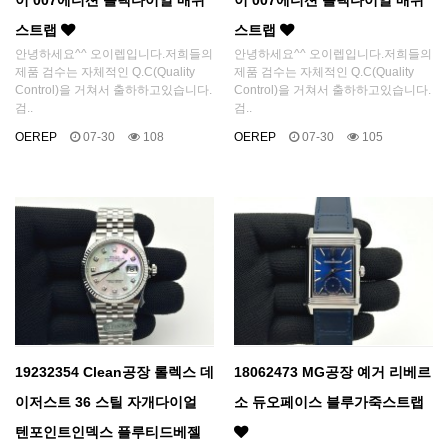
이 007에디션 블랙다이얼 매쉬
이 007에디션 블랙다이얼 매쉬
스트랩
스트랩
안녕하세요^^ 오이렙입니다.저희들의
안녕하세요^^ 오이렙입니다.저희들의
제품 검수는 자체적인 Q.C(Quality
제품 검수는 자체적인 Q.C(Quality
Control)을 거쳐서 출하하고있습니다.
Control)을 거쳐서 출하하고있습니다.
검..
검..
OEREP
07-30
108
OEREP
07-30
105
19232354 Clean공장 롤렉스 데
18062473 MG공장 예거 리베르
이저스트 36 스틸 자개다이얼
소 듀오페이스 블루가죽스트랩
텐포인트인덱스 플루티드베젤