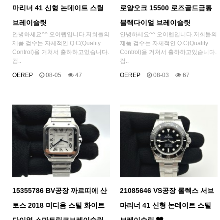
마리너 41 신형 논데이트 스틸
로얄오크 15500 로즈골드금통
브레이슬릿
블랙다이얼 브레이슬릿
안녕하세요^^ 오이렙입니다.저희들의
안녕하세요^^ 오이렙입니다.저희들의
제품 검수는 자체적인 Q.C(Quality
제품 검수는 자체적인 Q.C(Quality
Control)을 거쳐서 출하하고있습니다.
Control)을 거쳐서 출하하고있습니다.
검..
검..
OEREP
08-05
47
OEREP
08-03
67
15355786 BV공장 까르띠에 산
21085646 VS공장 롤렉스 서브
토스 2018 미디움 스틸 화이트
마리너 41 신형 논데이트 스틸