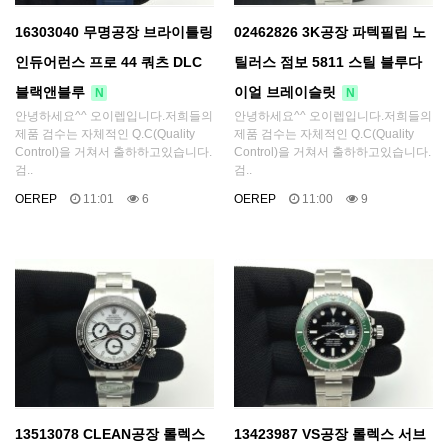
16303040 무명공장 브라이틀링
02462826 3K공장 파텍필립 노
인듀어런스 프로 44 쿼츠 DLC
틸러스 점보 5811 스틸 블루다
블랙앤블루
이얼 브레이슬릿
N
N
안녕하세요^^ 오이렙입니다.저희들의
안녕하세요^^ 오이렙입니다.저희들의
제품 검수는 자체적인 Q.C(Quality
제품 검수는 자체적인 Q.C(Quality
Control)을 거쳐서 출하하고있습니다.
Control)을 거쳐서 출하하고있습니다.
검..
검..
OEREP
11:01
6
OEREP
11:00
9
13513078 CLEAN공장 롤렉스
13423987 VS공장 롤렉스 서브