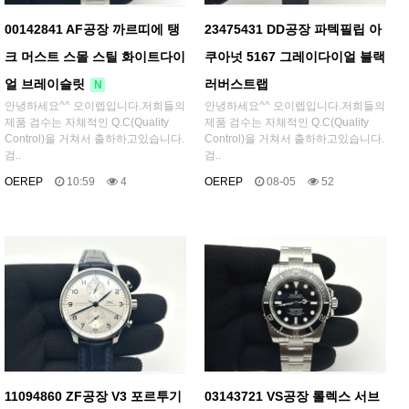
00142841 AF공장 까르띠에 탱
23475431 DD공장 파텍필립 아
크 머스트 스몰 스틸 화이트다이
쿠아넛 5167 그레이다이얼 블랙
얼 브레이슬릿
러버스트랩
N
안녕하세요^^ 오이렙입니다.저희들의
안녕하세요^^ 오이렙입니다.저희들의
제품 검수는 자체적인 Q.C(Quality
제품 검수는 자체적인 Q.C(Quality
Control)을 거쳐서 출하하고있습니다.
Control)을 거쳐서 출하하고있습니다.
검..
검..
OEREP
10:59
4
OEREP
08-05
52
11094860 ZF공장 V3 포르투기
03143721 VS공장 롤렉스 서브