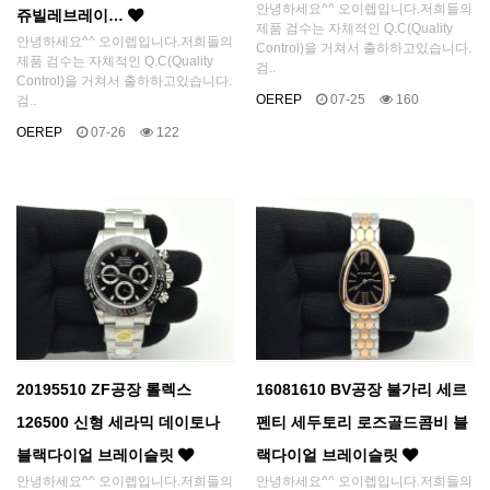
안녕하세요^^ 오이렙입니다.저희들의
쥬빌레브레이…
제품 검수는 자체적인 Q.C(Quality
안녕하세요^^ 오이렙입니다.저희들의
Control)을 거쳐서 출하하고있습니다.
제품 검수는 자체적인 Q.C(Quality
검..
Control)을 거쳐서 출하하고있습니다.
OEREP
07-25
160
검..
OEREP
07-26
122
20195510 ZF공장 롤렉스
16081610 BV공장 불가리 세르
126500 신형 세라믹 데이토나
펜티 세두토리 로즈골드콤비 블
블랙다이얼 브레이슬릿
랙다이얼 브레이슬릿
안녕하세요^^ 오이렙입니다.저희들의
안녕하세요^^ 오이렙입니다.저희들의