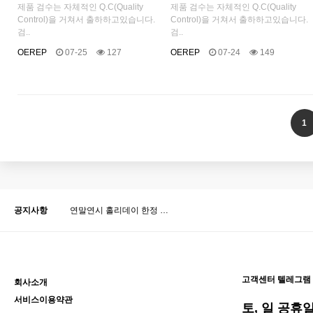
제품 검수는 자체적인 Q.C(Quality
제품 검수는 자체적인 Q.C(Quality
Control)을 거쳐서 출하하고있습니다.
Control)을 거쳐서 출하하고있습니다.
검..
검..
OEREP
07-25
127
OEREP
07-24
149
다음
맨끝
1
공지사항
연말연시 홀리데이 한정 …
고객센터 텔레그램
회사소개
서비스이용약관
토, 일 공휴일 