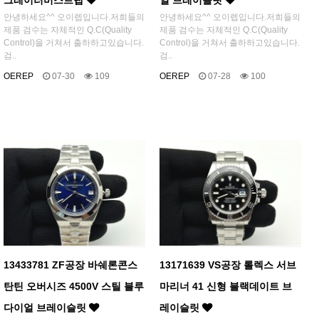
그레이러버스트랩
얼 브레이슬릿
안녕하세요^^ 오이렙입니다.저희들의
안녕하세요^^ 오이렙입니다.저희들의
제품 검수는 자체적인 Q.C(Quality
제품 검수는 자체적인 Q.C(Quality
Control)을 거쳐서 출하하고있습니다.
Control)을 거쳐서 출하하고있습니다.
검..
검..
OEREP
07-30
109
OEREP
07-28
100
13433781 ZF공장 바쉐론콘스
13171639 VS공장 롤렉스 서브
탄틴 오버시즈 4500V 스틸 블루
마리너 41 신형 블랙데이트 브
다이얼 브레이슬릿
레이슬릿