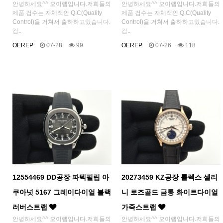
안녕하세요^^ 오이렙입니다.저희들의
안녕하세요^^ 오이렙입니다.저희들의
제품 검수는 자체적인 Q.C(Quality
제품 검수는 자체적인 Q.C(Quality
Control)을 거쳐서 출하하고있습니다.
Control)을 거쳐서 출하하고있습니다.
검..
검..
OEREP
07-28
99
OEREP
07-26
118
12554469 DD공장 파텍필립 아
20273459 KZ공장 롤렉스 셀리
쿠아넛 5167 그레이다이얼 블랙
니 로즈골드 금통 화이트다이얼
러버스트랩
가죽스트랩
안녕하세요^^ 오이렙입니다.저희들의
안녕하세요^^ 오이렙입니다.저희들의