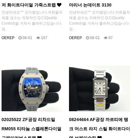
저 화이트다이얼 가죽스트랩
마리너 논데이트 3130
안녕하세요^^ 오이렙입니다.저희들의
안녕하세요^^ 오이렙입니다.저희들의
제품 검수는 자체적인 Q.C(Quality
제품 검수는 자체적인 Q.C(Quality
Control)을 거쳐서 출하하고있습니다.
Control)을 거쳐서 출하하고있습니다.
검..
검..
OEREP
08-01
107
OEREP
08-01
97
02025522 ZF공장 리차드밀
08244664 AF공장 까르띠에 탱
RM055 티타늄 스켈레톤다이얼
크 머스트 라지 스틸 화이트다이