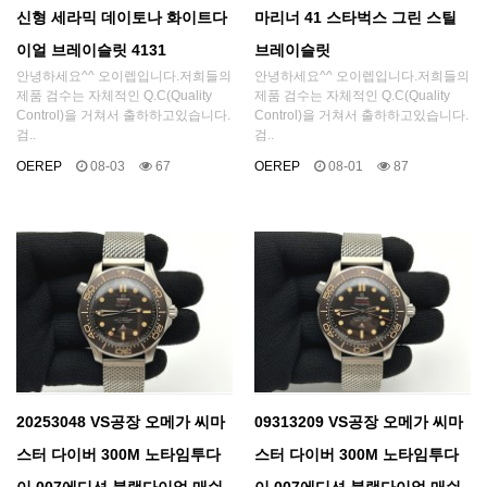
신형 세라믹 데이토나 화이트다
마리너 41 스타벅스 그린 스틸
이얼 브레이슬릿 4131
브레이슬릿
안녕하세요^^ 오이렙입니다.저희들의
안녕하세요^^ 오이렙입니다.저희들의
제품 검수는 자체적인 Q.C(Quality
제품 검수는 자체적인 Q.C(Quality
Control)을 거쳐서 출하하고있습니다.
Control)을 거쳐서 출하하고있습니다.
검..
검..
OEREP
08-03
67
OEREP
08-01
87
20253048 VS공장 오메가 씨마
09313209 VS공장 오메가 씨마
스터 다이버 300M 노타임투다
스터 다이버 300M 노타임투다