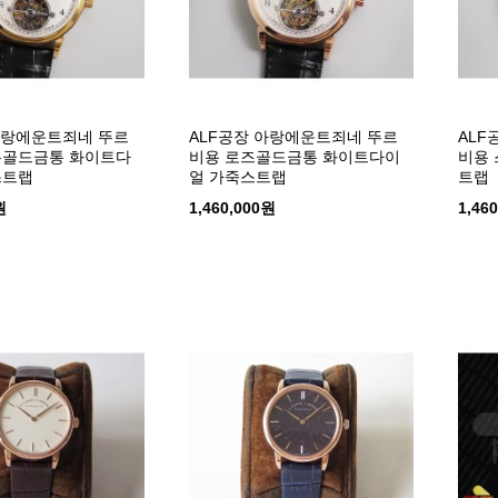
아랑에운트죄네 뚜르
ALF공장 아랑에운트죄네 뚜르
ALF
우골드금통 화이트다
비용 로즈골드금통 화이트다이
비용 
스트랩
얼 가죽스트랩
트랩
원
1,460,000원
1,46