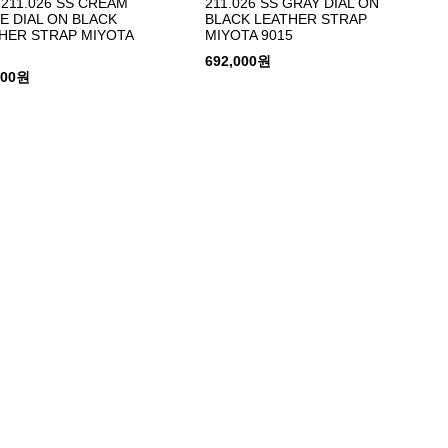
 211.026 SS CREAM
211.026 SS GRAY DIAL ON
E DIAL ON BLACK
BLACK LEATHER STRAP
HER STRAP MIYOTA
MIYOTA 9015
692,000원
000원