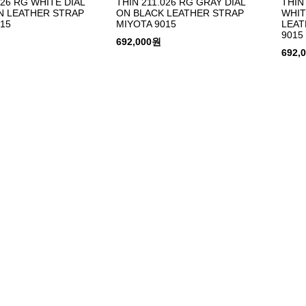
026 RG WHITE DIAL
THIN 211.026 RG GRAY DIAL
THIN
 LEATHER STRAP
ON BLACK LEATHER STRAP
WHIT
15
MIYOTA 9015
LEAT
9015
692,000원
692,