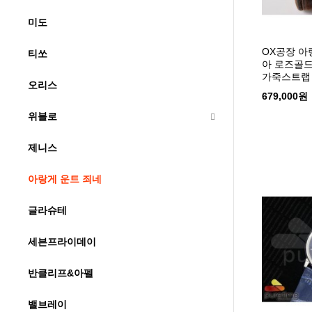
미도
OX공장 
티쏘
아 로즈골
가죽스트랩
오리스
679,000원
위블로
제니스
아랑게 운트 죄네
글라슈테
세븐프라이데이
반클리프&아펠
밸브레이