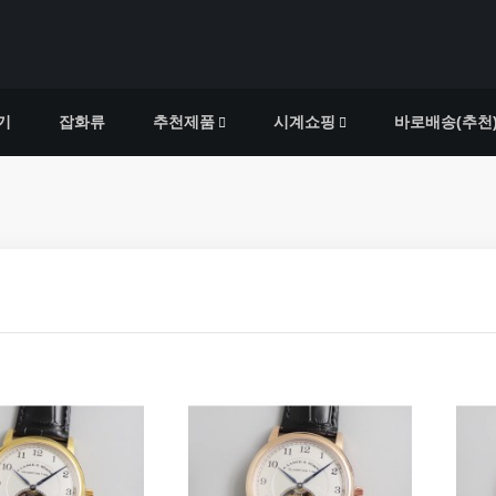
기
잡화류
추천제품
시계쇼핑
바로배송(추천