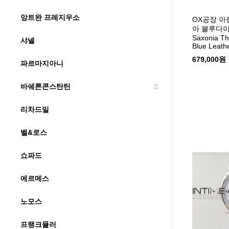
앙트완 프레지우소
OX공장 
아 블루다
Saxonia Th
샤넬
Blue Leath
679,000원
파르마지아니
바쉐론콘스탄틴
리차드밀
벨&로스
쇼파드
에르메스
노모스
프랭크뮬러