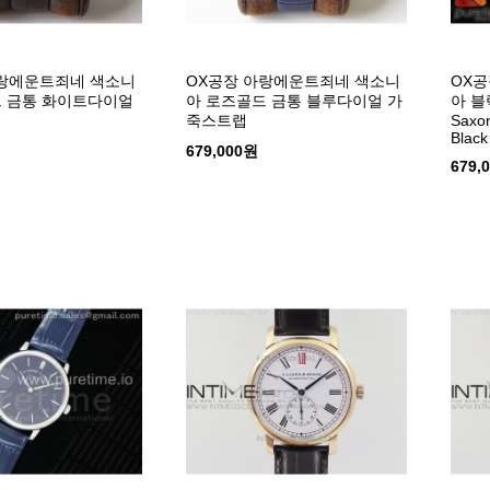
아랑에운트죄네 색소니
OX공장 아랑에운트죄네 색소니
OX
드 금통 화이트다이얼
아 로즈골드 금통 블루다이얼 가
아 
죽스트랩
Saxon
Black
679,000원
679,