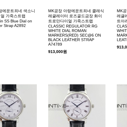
아랑에운트죄네 색소니
MK공장 아랑에운트죄네 클래식
MK
이얼 가죽스트랩
레귤레이터 로즈골드금장 화이
레귤레
in SS Blue Dial on
트로만다이얼 가죽스트랩
트아
er Strap A2892
CLASSIC REGULATOR RG
CLAS
WHITE DIAL ROMAN
WHIT
MARKERS(RED) SEC@6 ON
MARK
BLACK LEATHER STRAP
LEAT
A74789
913,
913,000원