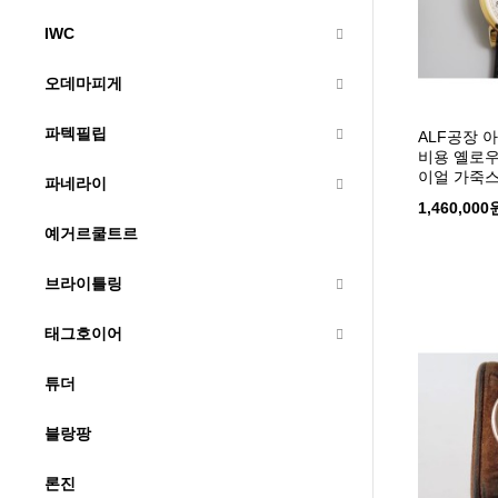
IWC
오데마피게
파텍필립
ALF공장 
비용 옐로
이얼 가죽
파네라이
1,460,000
예거르쿨트르
브라이틀링
태그호이어
튜더
블랑팡
론진