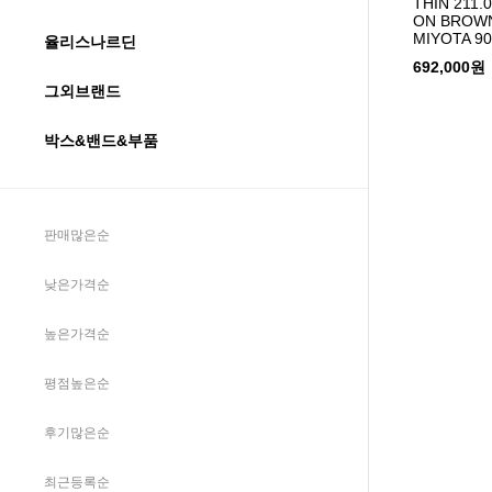
THIN 211.
ON BROWN
MIYOTA 90
율리스나르딘
692,000원
그외브랜드
박스&밴드&부품
판매많은순
낮은가격순
높은가격순
평점높은순
후기많은순
최근등록순