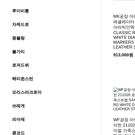
루이비통
MK공장 
레귤레이터
자케드로
아라빅인덱
CLASSIC 
WHITE DI
몽블랑
MARKERS 
LEATHER 
불가리
913,000원
로져드뷔
해리윈스턴
모리스라크로아
브레게
피아제
WF공장 
아씬 211
이얼 가죽스
콩코드