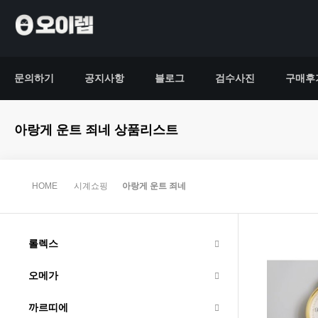
문의하기
공지사항
블로그
검수사진
구매후
아랑게 운트 죄네 상품리스트
HOME
시계쇼핑
아랑게 운트 죄네
롤렉스
오메가
까르띠에