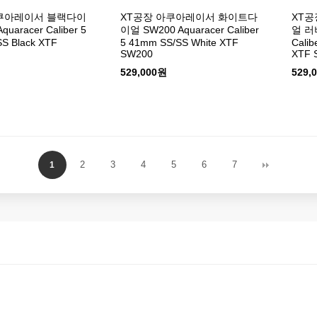
아쿠아레이서 블랙다이
XT공장 아쿠아레이서 화이트다
XT공
uaracer Caliber 5
이얼 SW200 Aquaracer Caliber
얼 러버
S Black XTF
5 41mm SS/SS White XTF
Calib
SW200
XTF 
529,000원
529,
2
3
4
5
6
7
1