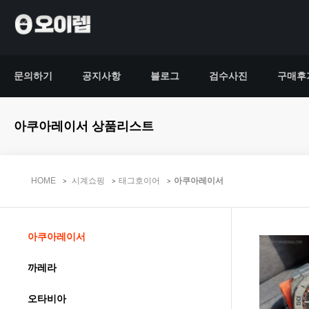
문의하기
공지사항
블로그
검수사진
구매후
아쿠아레이서 상품리스트
HOME
시계쇼핑
태그호이어
아쿠아레이서
아쿠아레이서
까레라
오타비아