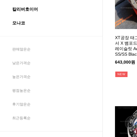
칼리버호이어
모나코
XT공장 
서 X 뱀포
레이슬릿 Aqu
판매많은순
SS/SS Bla
643,000원
낮은가격순
NEW
높은가격순
평점높은순
후기많은순
최근등록순