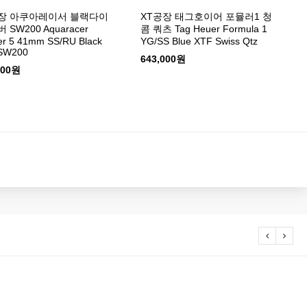
장 아쿠아레이서 블랙다이
XT공장 태그호이어 포뮬러1 청
 SW200 Aquaracer
콤 쿼츠 Tag Heuer Formula 1
er 5 41mm SS/RU Black
YG/SS Blue XTF Swiss Qtz
SW200
643,000원
000원
20