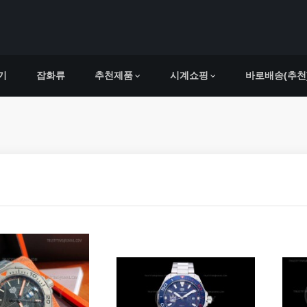
기
잡화류
추천제품
시계쇼핑
바로배송(추천