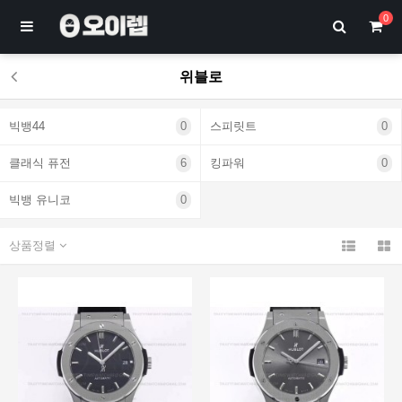
0
위블로
빅뱅44
0
스피릿트
0
클래식 퓨전
6
킹파워
0
빅뱅 유니코
0
상품정렬