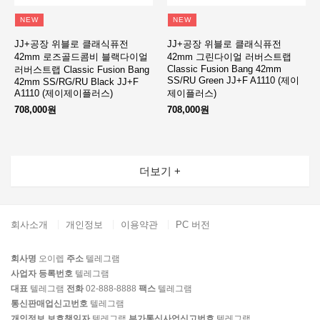
NEW
NEW
JJ+공장 위블로 클래식퓨전
JJ+공장 위블로 클래식퓨전
42mm 로즈골드콤비 블랙다이얼
42mm 그린다이얼 러버스트랩
Classic Fusion Bang 42mm
러버스트랩 Classic Fusion Bang
SS/RU Green JJ+F A1110 (제이
42mm SS/RG/RU Black JJ+F
A1110 (제이제이플러스)
제이플러스)
708,000원
708,000원
더보기 +
회사소개
개인정보
이용약관
PC 버전
회사명
오이렙
주소
텔레그램
사업자 등록번호
텔레그램
대표
텔레그램
전화
02-888-8888
팩스
텔레그램
통신판매업신고번호
텔레그램
개인정보 보호책임자
텔레그램
부가통신사업신고번호
텔레그램