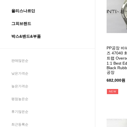
율리스나르딘
그외브랜드
박스&밴드&부품
PP공장 바
즈 4704
트랩 Overse
판매많은순
1:1 Best Ed
Black Rubb
공장
낮은가격순
682,000원
높은가격순
NEW
평점높은순
후기많은순
최근등록순