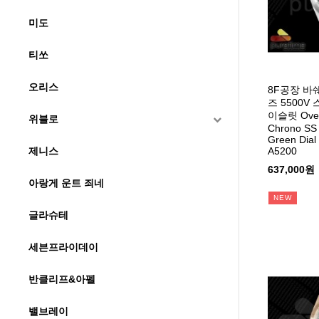
미도
티쏘
오리스
8F공장 
즈 5500
이슬릿 Over
위블로
Chrono SS 
Green Dial
A5200
제니스
637,000원
아랑게 운트 죄네
NEW
글라슈테
세븐프라이데이
반클리프&아펠
밸브레이