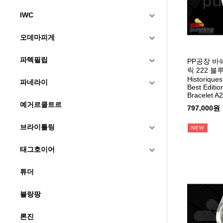
IWC
오데마피게
파텍필립
PP공장 바
릭 222 
Historique
파네라이
Best Editio
Bracelet A
예거르쿨트르
797,000원
브라이틀링
NEW
태그호이어
튜더
블랑팡
론진