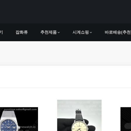
기
잡화류
추천제품
시계쇼핑
바로배송(추천