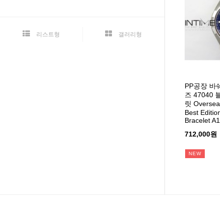
리스트형
갤러리형
PP공장 바
즈 4704
릿 Oversea
Best Editio
Bracelet 
712,000원
NEW
맨끝