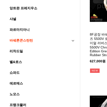
앙트완 프레지우소
샤넬
파르마지아니
8F공장 
즈 5500
바쉐론콘스탄틴
이얼 러버스트
5500V Chro
리차드밀
Edition Gr
Rubber Str
627,000원
벨&로스
NEW
쇼파드
에르메스
노모스
프랭크뮬러