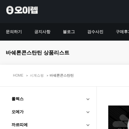
문의하기
공지사항
블로그
검수사진
구매후
바쉐론콘스탄틴 상품리스트
HOME
시계쇼핑
바쉐론콘스탄틴
롤렉스
오메가
까르띠에