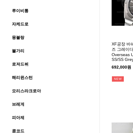
루이비통
자케드로
몽블랑
XF공장 
즈 그레이
불가리
Overseas U
SS/SS Grey
로져드뷔
692,000원
해리윈스턴
NEW
모리스라크로아
브레게
피아제
콩코드