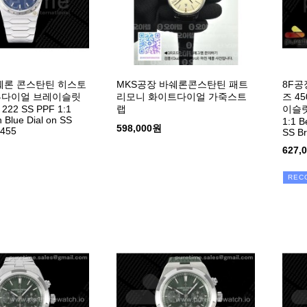
쉐론 콘스탄틴 히스토
MKS공장 바쉐론콘스탄틴 패트
8F공
블루다이얼 브레이슬릿
리모니 화이트다이얼 가죽스트
즈 4
s 222 SS PPF 1:1
랩
이슬릿 
n Blue Dial on SS
1:1 B
598,000원
2455
SS Br
627,
REC