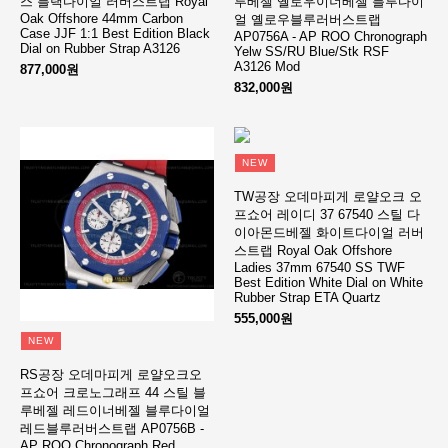
스 블랙다이얼 러버스트랩 Royal
루베젤 옐로우이너베젤 블루다이
Oak Offshore 44mm Carbon
얼 옐로우블루러버스트랩
Case JJF 1:1 Best Edition Black
AP0756A - AP ROO Chronograph
Dial on Rubber Strap A3126
Yelw SS/RU Blue/Stk RSF
A3126 Mod
877,000원
832,000원
NEW
TW공장 오데마피게 로얄오크 오
프쇼어 레이디 37 67540 스틸 다
이아몬드베젤 화이트다이얼 러버
스트랩 Royal Oak Offshore
Ladies 37mm 67540 SS TWF
Best Edition White Dial on White
Rubber Strap ETA Quartz
555,000원
NEW
RS공장 오데마피게 로얄오크오
프쇼어 크로노그래프 44 스틸 블
루베젤 레드이너베젤 블루다이얼
레드블루러버스트랩 AP0756B -
AP ROO Chronograph Red