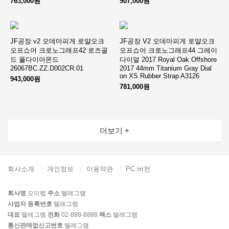
763,000원
907,000원
JF공장 v2 오데마피게 로얄오크
JF공장 V2 오데마피게 로얄오크
오프쇼어 크로노그래프42 로즈골
오프쇼어 크로노그래프44 그레이
드 풀다이아몬드
다이얼 2017 Royal Oak Offshore
26067BC.ZZ.D002CR.01
2017 44mm Titanium Gray Dial
on XS Rubber Strap A3126
943,000원
781,000원
더보기 +
회사소개
개인정보
이용약관
PC 버전
회사명
오이렙
주소
텔레그램
사업자 등록번호
텔레그램
대표
텔레그램
전화
02-888-8888
팩스
텔레그램
통신판매업신고번호
텔레그램