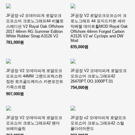
JF공장 v2 오데마피게 로얄오크
JF공장 V2 로얄오크오프쇼어 크
오프쇼어 크로노그래프44 비블로
로노그래프 44 포지드카본 세라
스에디션 V2 Royal Oak Offshore
믹베젤 데이트휠MOD Royal Oak
2017 44mm RG Summer Edition
Offshore 44mm Forged Carbon
White Rubber Strap A3126 V2
A3126 V2 w/ Cyclops and DW
Mod
781,000원
835,000원
JF공장 V2 오데마피게 로얄오크
JF공장 V2 오데마피게 로얄오크
오프쇼어 44MM 그랜드프릭스한
오프쇼어 크로노그래프42
26470PT.OO.1000PT.01
정판 로즈골드케이스 카본포인트
가죽스트랩
754,000원
907,000원
JF공장 V2 오데마피게 로얄오크
JF공장 v2 오데마피게 로얄오크
오프쇼어 크로노그래프42 팬더
오프쇼어 크로노그래프42 스틸
브레이슬릿
풀다이아몬드