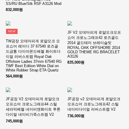
SS/RU Blue/Stk RSF A3126 Mod
832,000원
NEW
JF V2 오데마피게 로얄오크오프
쇼어 크로노그래프42 로즈골드
TW공장 오데마피게 로얄오크 오
2014 골드테마 브레이슬릿
프쇼어 레이디 37 67540 로즈골
ROYAL OAK OFFSHORE 2014
드금통 다이아몬드베젤 화이트다
GOLD THEME RG BRACELET
A3126
이얼 러버스트랩 Royal Oak
Offshore Ladies 37mm 67540 RG
835,000원
TWF Best Edition White Dial on
White Rubber Strap ETA Quartz
564,000원
JF공장 V2 오데마피게 로얄오크
JF공장 v2 오데마피게 로얄오크
오프쇼어 크로노그래프44 스틸
오프쇼어 크로노그래프42 스틸
세라믹베젤 네이비앤화이트 투톤
네이비다이얼 러버스트랩 V2
다이얼 네이비가죽스트랩 V2
736,000원
745,000원