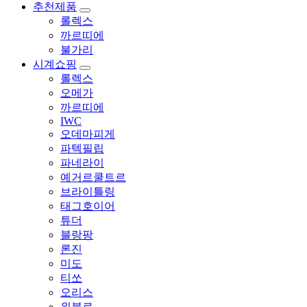
추천제품
롤렉스
까르띠에
불가리
시계쇼핑
롤렉스
오메가
까르띠에
IWC
오데마피게
파텍필립
파네라이
예거르쿨트르
브라이틀링
태그호이어
튜더
블랑팡
론진
미도
티쏘
오리스
위블로