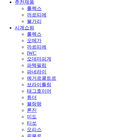
추천제품
롤렉스
까르띠에
불가리
시계쇼핑
롤렉스
오메가
까르띠에
IWC
오데마피게
파텍필립
파네라이
예거르쿨트르
브라이틀링
태그호이어
튜더
블랑팡
론진
미도
티쏘
오리스
위블로