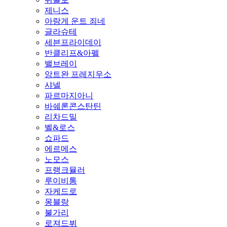
제니스
아랑게 운트 죄네
글라슈테
세븐프라이데이
반클리프&아펠
밸브레이
앙트완 프레지우소
샤넬
파르마지아니
바쉐론콘스탄틴
리차드밀
벨&로스
쇼파드
에르메스
노모스
프랭크뮬러
루이비통
자케드로
몽블랑
불가리
로져드뷔