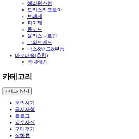
해리윈스턴
모리스라크로아
브레게
피아제
콩코드
율리스나르딘
그외브랜드
박스&밴드&부품
바로배송(추천)
국내배송
카테고리
카테고리닫기
문의하기
공지사항
블로그
검수사진
구매후기
잡화류