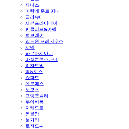
제니스
아랑게 운트 죄네
글라슈테
세븐프라이데이
반클리프&아펠
밸브레이
앙트완 프레지우소
샤넬
파르마지아니
바쉐론콘스탄틴
리차드밀
벨&로스
쇼파드
에르메스
노모스
프랭크뮬러
루이비통
자케드로
몽블랑
불가리
로져드뷔