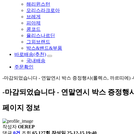
해리윈스턴
모리스라크로아
브레게
피아제
콩코드
율리스나르딘
그외브랜드
박스&밴드&부품
바로배송(추천)
국내배송
주문확인
-마감되었습니다 - 연말연시 박스 증정행사(롤렉스, 까르띠에) 
-마감되었습니다 - 연말연시 박스 증정행사
페이지 정보
작성자
OEREP
댓글
0건
조회
65,127회
작성일
25-12-15 19:40